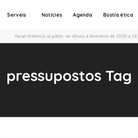
Serveis
Notícies
Agenda
Bústia ètica
Horari d'atenció al públic: de dilluns a divendres de 10:00 a 14
pressupostos Tag