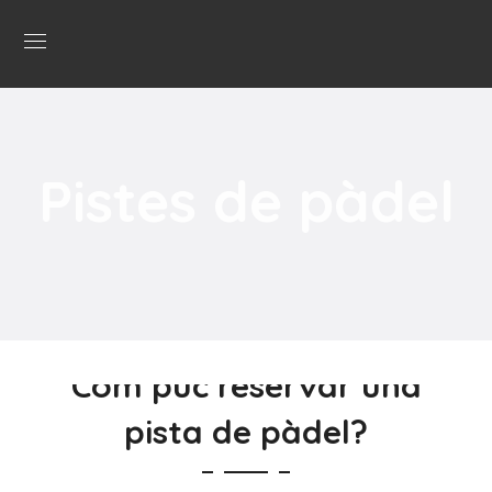
Pistes de pàdel
Com puc reservar una
pista de pàdel?