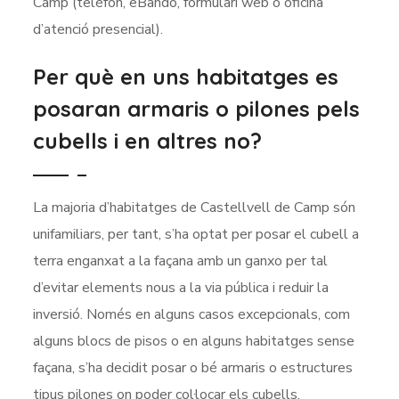
Camp (telèfon, eBando, formulari web o oficina
d’atenció presencial).
Per què en uns habitatges es
posaran armaris o pilones pels
cubells i en altres no?
La majoria d’habitatges de Castellvell de Camp són
unifamiliars, per tant, s’ha optat per posar el cubell a
terra enganxat a la façana amb un ganxo per tal
d’evitar elements nous a la via pública i reduir la
inversió. Només en alguns casos excepcionals, com
alguns blocs de pisos o en alguns habitatges sense
façana, s’ha decidit posar o bé armaris o estructures
tipus pilones on poder col·locar els cubells.