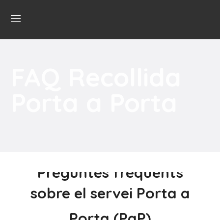
FAQ Recollida
Porta a Porta
Preguntes freqüents
sobre el servei Porta a
Porta (PaP)