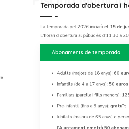
Piscina Municip
Temporada d'obertura i h
La temporada pel 2026 iniciarà
el 15 de ju
L'horari d'obertura al públic és d'11:30 a 2
Abonaments de temporada
e
Adults (majors de 18 anys):
60 eur
de
Infantils (de 4 a 17 anys):
50 euros
Familiars (parella i fills menors):
12
Pre-infantil (fins a 3 anys):
gratuït
Jubilats (majors de 65 anys) o pers
l’Ajuntament emetrà 50 abonam