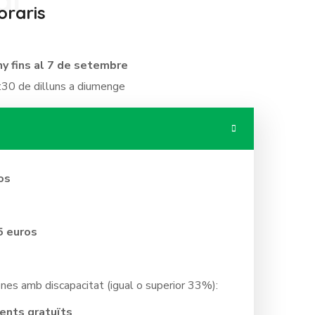
al
oraris
ny fins al 7 de setembre
0:30 de dilluns a diumenge
os
5 euros
ones amb discapacitat (igual o superior 33%):
ents gratuïts