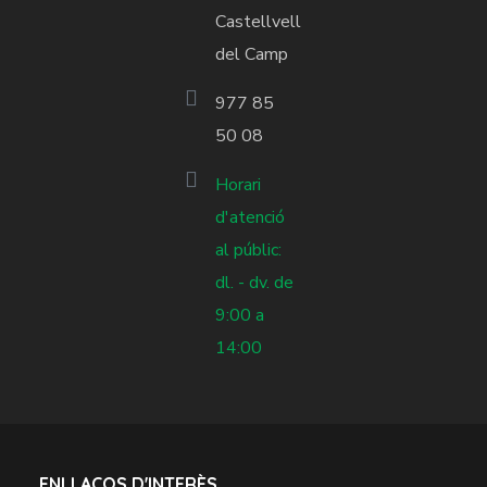
Castellvell
del Camp
977 85
50 08
Horari
d'atenció
al públic:
dl. - dv. de
9:00 a
14:00
ENLLAÇOS D'INTERÈS