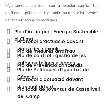
l’Ajuntament, que tenen com a objectiu planificar les
po
lí
tiques púb
li
ques i estab
li
r pautes d’intervenció
davant situacions específiques.
Pla d'Acció per l'Energia Sostenible i
el Clima
Protocol d’actuació davant
violències sexuals
Pla de mesures antifrau
Pla de control i gestió de les
colònies felines urbanes
Pla de Prevenció d’Incendis
Pla de Polítiques d'Igualtat de
Génere
Protocol d'actuació davant
d'animal difunt
Pla local de joventut de Castellvell
del Camp