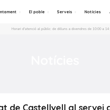
untament
El poble
Serveis
Notícies
Horari d'atenció al públic: de dilluns a divendres de 10:00 a 14
Notícies
at de Castellvell al serve