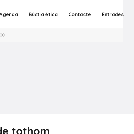
Agenda
Bústia ètica
Contacte
Entrades
:00
i de tothom