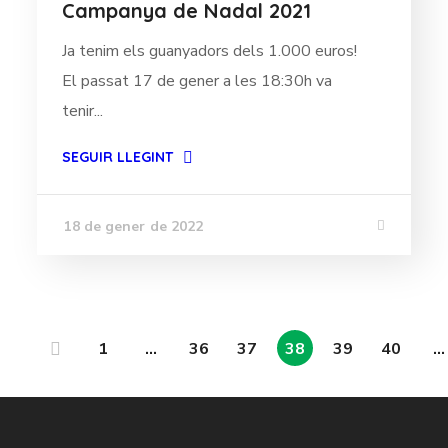
Campanya de Nadal 2021
Ja tenim els guanyadors dels 1.000 euros!
El passat 17 de gener a les 18:30h va
tenir...
SEGUIR LLEGINT
18 de gener de 2022
1
…
36
37
38
39
40
…