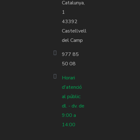
Catalunya,
1
43392
Castellvell
del Camp
977 85
50 08
Horari
d'atenció
al públic:
dl. - dv. de
9:00 a
14:00