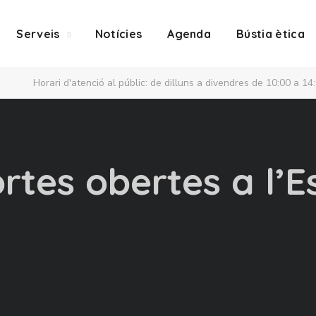
Serveis
Notícies
Agenda
Bústia ètica
Horari d'atenció al públic: de dilluns a divendres de 10:00 a 14
rtes obertes a l’E