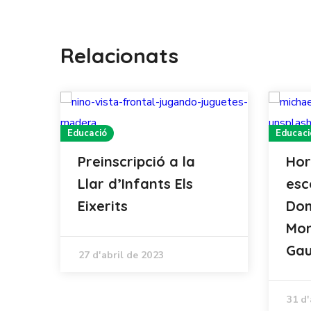
Relacionats
Educació
Educaci
Preinscripció a la
Hor
Llar d’Infants Els
esc
Eixerits
Dom
Mon
Gau
27 d'abril de 2023
31 d