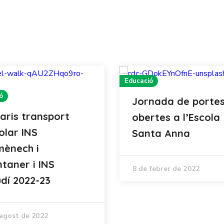
Educació
ó
Jornada de porte
aris transport
obertes a l’Escola
olar INS
Santa Anna
ènech i
taner i INS
8 de febrer de 2022
dí 2022-23
'agost de 2022