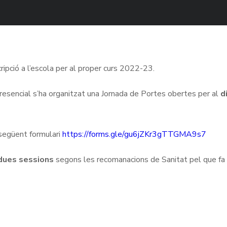
ipció a l’escola per al proper curs 2022-23.
 presencial s’ha organitzat una Jornada de Portes obertes per al
d
l següent formulari
https://forms.gle/gu6jZKr3gTTGMA9s7
dues sessions
segons les recomanacions de Sanitat pel que fa 