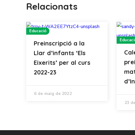
Relacionats
Educació
Educaci
Preinscripció a la
Cal
Llar d’infants ‘Els
pre
Eixerits’ per al curs
mat
2022-23
d’I
6 de maig de 2022
23 d