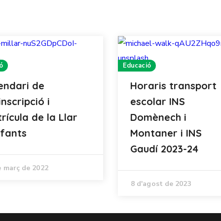
ó
Educació
endari de
Horaris transport
inscripció i
escolar INS
rícula de la Llar
Domènech i
nfants
Montaner i INS
Gaudí 2023-24
e març de 2022
8 d'agost de 2023