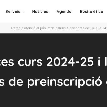
Serveis
Notícies
Agenda
Bústia ètica
Horari d'atenció al públic: de dilluns a divendres de 10:00 a 14
es curs 2024-25 i 
 de preinscripció 