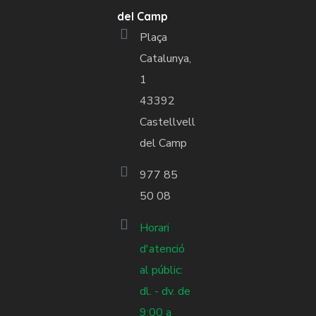
del Camp
Plaça
Catalunya,
1
43392
Castellvell
del Camp
977 85
50 08
Horari
d'atenció
al públic:
dl. - dv. de
9:00 a