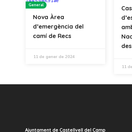
General
Cas
Nova Àrea
d’e
d’emergència del
amb
camí de Recs
Nad
de
11 de gener de 2024
11 d
Ajuntament de Castellvell del Camp