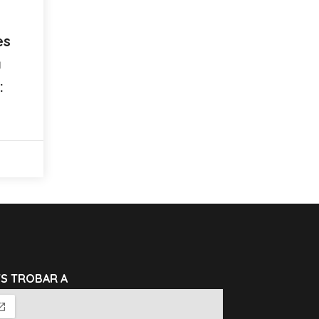
es
a
:
TS TROBAR A