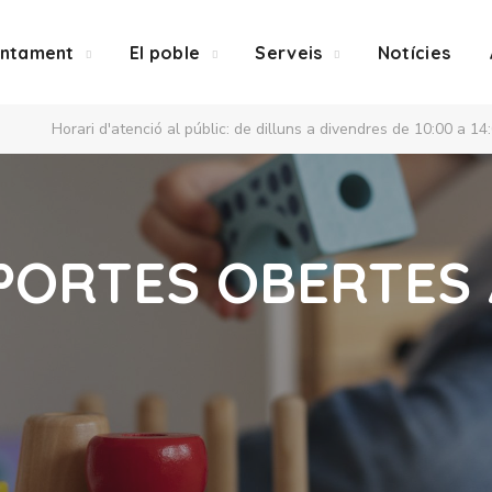
untament
El poble
Serveis
Notícies
Horari d'atenció al públic: de dilluns a divendres de 10:00 a 14
PORTES OBERTES 