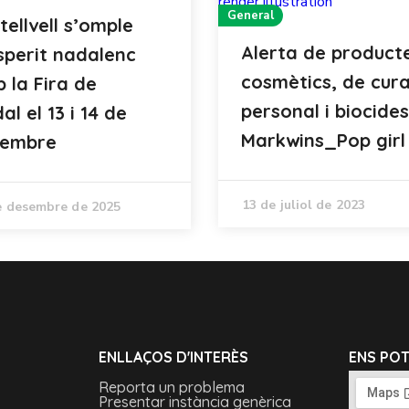
General
tellvell s’omple
Alerta de product
sperit nadalenc
cosmètics, de cur
 la Fira de
personal i biocides
al el 13 i 14 de
Markwins_Pop girl
sembre
13 de juliol de 2023
e desembre de 2025
ENLLAÇOS D'INTERÈS
ENS PO
Reporta un problema
Presentar instància genèrica