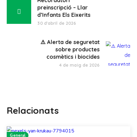
Recordatori
preinscripció – Llar
d’Infants Els Eixerits
30 d'abril de 2026
⚠️ Alerta de seguretat
sobre productes
cosmètics i biocides
4 de maig de 2026
Relacionats
General