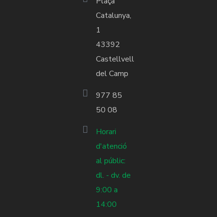
Plaça
Catalunya,
1
43392
Castellvell
del Camp
977 85
50 08
Horari
d'atenció
al públic:
dl. - dv. de
9:00 a
14:00