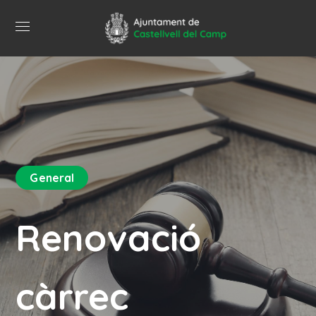
General
Renovació
càrrec