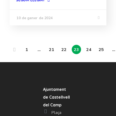
SEGUIR LLEGINT
10 de gener de 2024
1
…
21
22
23
24
25
…
Ajuntament
de Castellvell
del Camp
Plaça