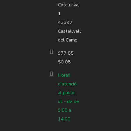
Catalunya,
1
43392
Castellvell
del Camp
977 85
50 08
Horari
d'atenció
al públic:
dl. - dv. de
9:00 a
14:00