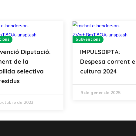
cions
Subvencions
venció Diputació:
IMPULSDIPTA:
ent de la
Despesa corrent e
ollida selectiva
cultura 2024
residus
9 de gener de 2025
'octubre de 2023