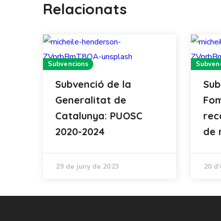
Relacionats
Subvencions
Subven
Subvenció de la
Sub
Generalitat de
Fom
Catalunya: PUOSC
rec
2020-2024
de 
29 de juny de 2023
20 d