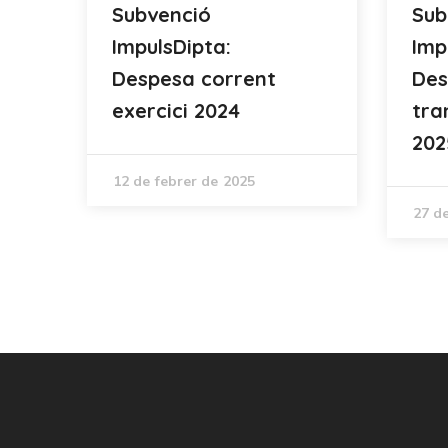
Subvenció
Sub
ImpulsDipta:
Imp
Despesa corrent
Des
exercici 2024
tra
202
12 de febrer de 2025
27 d