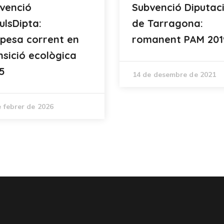
venció
Subvenció Diputac
ulsDipta:
de Tarragona:
pesa corrent en
romanent PAM 201
nsició ecològica
5
14 de desembre de 2021
e febrer de 2026