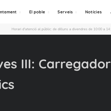
untament
El poble
Serveis
Notícies
Horari d'atenció al públic: de dilluns a divendres de 10:00 a 14
es III: Carregador
ics