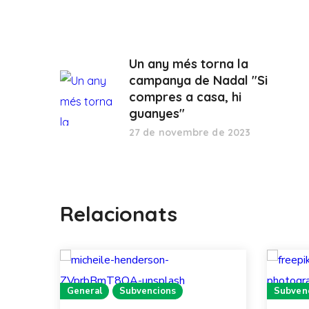
Un any més torna la
campanya de Nadal "Si
compres a casa, hi
guanyes"
27 de novembre de 2023
Relacionats
General
Subvencions
Subven