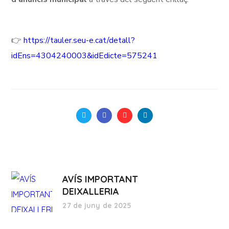
👉
https://tauler.seu-e.cat/detall?
idEns=4304240003&idEdicte=575241
AVÍS IMPORTANT
DEIXALLERIA
27 de juny de 2025