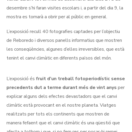
desembre s’hi faran visites escolars i, a partir del dia 9, la
mostra es tornarà a obrir per al públic en general.
L’exposició recull 40 fotografies captades per l’objectiu
de Reboredo i diversos panells informatius que mostren
les conseqüències, algunes d’elles irreversibles, que està
tenint el canvi climàtic en diferents països del món.
L’exposició és
fruit d’un treball fotoperiodístic sense
precedents dut a terme durant més de vint anys
per
explicar alguns dels efectes devastadors que el canvi
climàtic està provocant en el nostre planeta. Viatges
realitzats per tots els continents que mostren de
manera fefaent que el canvi climàtic és una qüestió que
afecta a tothom i que, si no fem res per posar-hi remei,