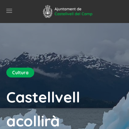
Cultura
Castellvell
acollirà