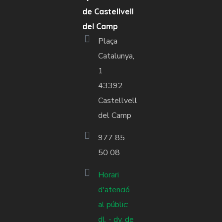
de Castellvell
del Camp
Plaça
Catalunya,
1
43392
Castellvell
del Camp
977 85
50 08
Horari
d'atenció
al públic:
dl. - dv. de