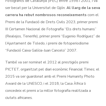
Fotogràfics de Catalunya (IFEC) entre 1998 i 2001, i va
ser becat per la Universitat de Gijón.
Al llarg de la seva
carrera ha rebut nombrosos reconeixements
com el
Premi de la Fundació de Drets Civils 2023, primer premi
III Certamen Nacional de Fotografia “Els drets humans”
(Realejos, Tenerife), primer premi “Eugenio Rodríguez” de
l’Ajuntament de Toledo, i premi de fotoperiodisme
“Fundació Caixa Galícia-Juan Cancelo” 2007.
També va ser nominat el 2012 al prestigiós premi
PICTET, organitzat pel diari econòmic Financial Times; el
2015 va ser guardonat amb el Premi Humanity Photo
Award de la UNESCO, i el 2018, la Casa Àfrica li
concedeix el premi a la millor fotografia realitzada a
ciutats africanes.