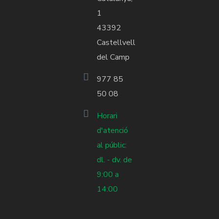
1
43392
Castellvell
del Camp
977 85
50 08
Horari
d'atenció
al públic:
dl. - dv. de
9:00 a
14:00