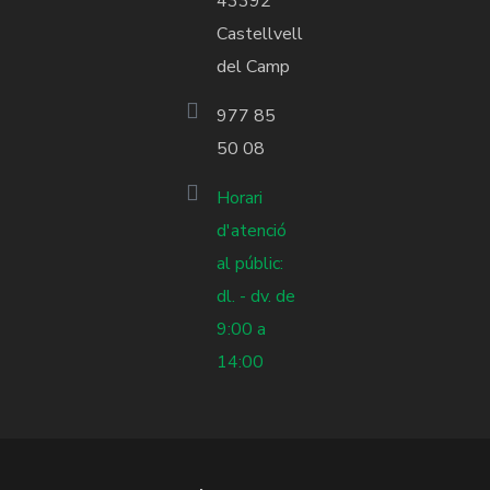
43392
Castellvell
del Camp
977 85
50 08
Horari
d'atenció
al públic:
dl. - dv. de
9:00 a
14:00