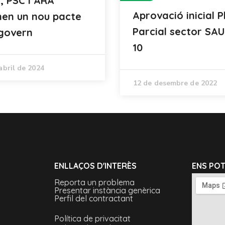
, PSC i ARA
Aprovació inicial P
nen un nou pacte
Parcial sector SAU
govern
10
abril de 2024
12 de desembre de 2022
ENLLAÇOS D'INTERÈS
ENS PO
Reporta un problema
Presentar instància genèrica
Perfil del contractant
Política de privacitat