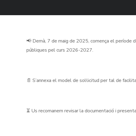
📢 Demà, 7 de maig de 2025, comença el període de pre
públiques pel curs 2026-2027.
📄 S’annexa el model de sol·licitud per tal de facilita
⏳ Us recomanem revisar la documentació i presentar l