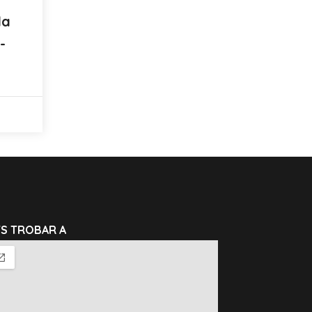
la
-
TS TROBAR A