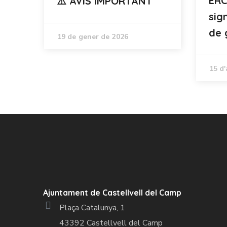
ERC
⚠️ AVÍS IMPORTANT
sig
de 
19 de gener de 2026
15 d'
Ajuntament de Castellvell del Camp
Plaça Catalunya, 1
43392 Castellvell del Camp