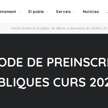
untament
El poble
Serveis
Notícies
Horari d'atenció al públic: de dilluns a divendres de 10:00 a 14
ÍODE DE PREINSCR
BLIQUES CURS 20