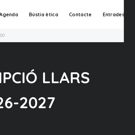
Agenda
Bústia ètica
Contacte
Entrades
:00
IPCIÓ LLARS
26-2027