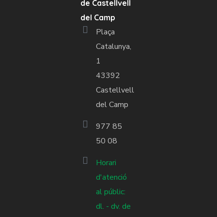
de Castellvell
del Camp
Plaça
Catalunya,
1
43392
Castellvell
del Camp
977 85
50 08
Horari
d'atenció
al públic:
dl. - dv. de