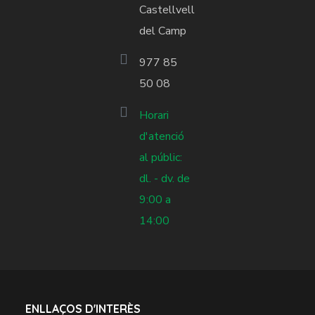
Castellvell
del Camp
977 85
50 08
Horari
d'atenció
al públic:
dl. - dv. de
9:00 a
14:00
ENLLAÇOS D'INTERÈS