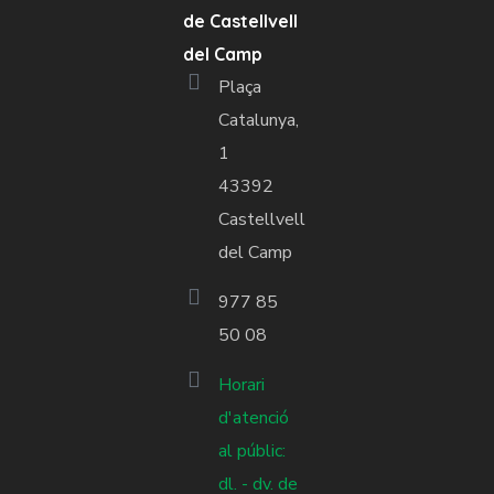
de Castellvell
del Camp
Plaça
Catalunya,
1
43392
Castellvell
del Camp
977 85
50 08
Horari
d'atenció
al públic:
dl. - dv. de