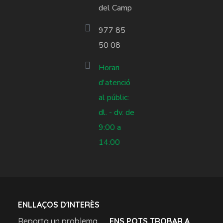
del Camp
977 85
50 08
Horari
d'atenció
al públic:
dl. - dv. de
9:00 a
14:00
ENLLAÇOS D'INTERÈS
Reporta un problema
ENS POTS TROBAR A