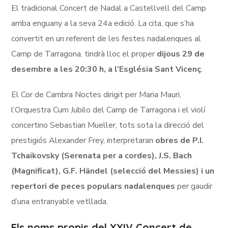
El tradicional Concert de Nadal a Castellvell del Camp
arriba enguany a la seva 24a edició. La cita, que s’ha
convertit en un referent de les festes nadalenques al
Camp de Tarragona, tindrà lloc el proper
dijous 29 de
desembre a les 20:30 h, a l’Església Sant Vicenç
.
El Cor de Cambra Noctes dirigit per Maria Mauri,
l’Orquestra Cum Jubilo del Camp de Tarragona i el violí
concertino Sebastian Mueller, tots sota la direcció del
prestigiós Alexander Frey, interpretaran
obres de P.I.
Tchaikovsky (Serenata per a cordes), J.S. Bach
(Magnificat), G.F. Händel (selecció del Messies) i un
repertori de peces populars nadalenques
per gaudir
d’una entranyable vetllada.
Els noms propis del XXIV Concert de