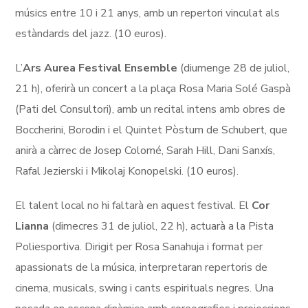
músics entre 10 i 21 anys, amb un repertori vinculat als
estàndards del jazz. (10 euros).
L’
Ars Aurea Festival Ensemble
(diumenge 28 de juliol,
21 h), oferirà un concert a la
plaça Rosa Maria Solé Gaspà
(Pati del Consultori)
, amb un recital intens amb obres de
Boccherini, Borodin i el Quintet Pòstum de Schubert, que
anirà a càrrec de Josep Colomé, Sarah Hill, Dani Sanxís,
Rafal Jezierski i Mikolaj Konopelski. (10 euros).
El talent local no hi faltarà en aquest festival. El
Cor
Lianna
(dimecres 31 de juliol, 22 h), actuarà a la Pista
Poliesportiva. Dirigit per Rosa Sanahuja i format per
apassionats de la música, interpretaran repertoris de
cinema, musicals, swing i cants espirituals negres. Una