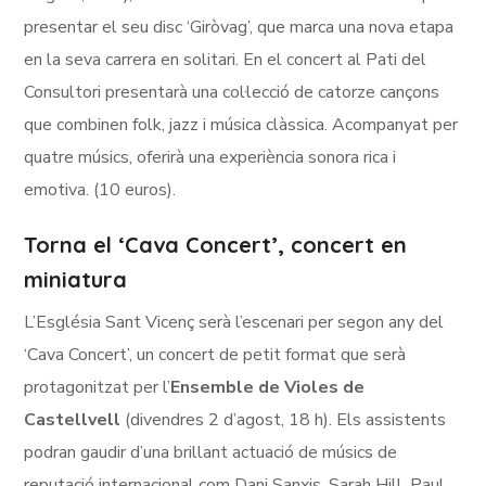
presentar el seu disc ‘Giròvag’, que marca una nova etapa
en la seva carrera en solitari. En el concert al Pati del
Consultori presentarà una col·lecció de catorze cançons
que combinen folk, jazz i música clàssica. Acompanyat per
quatre músics, oferirà una experiència sonora rica i
emotiva. (10 euros).
Torna el ‘Cava Concert’, concert en
miniatura
L’Església Sant Vicenç serà l’escenari per segon any del
‘Cava Concert’, un concert de petit format que serà
protagonitzat per l’
Ensemble de Violes de
Castellvell
(divendres 2 d’agost, 18 h). Els assistents
podran gaudir d’una brillant actuació de músics de
reputació internacional com Dani Sanxis, Sarah Hill, Paul