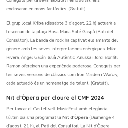
Coneguts per la seva habilitat i emotivitat, ens
endinsaran en mons fantàstics. (Gratuït).
El grup local
Kriba
(dissabte 3 d’agost, 22 h) actuarà a
l’escenari de la plaça Rosa Maria Solé Gaspà (Pati del
Consultori). La banda de rock ha captivat els amants del
gènere amb les seves interpretacions enèrgiques. Mike
Rivera, Ángel Galán, Julià Autèntic, Anuska i Jordi Bonfill
Ramon ofereixen una experiència poderosa. Coneguts per
les seves versions de clàssics com Iron Maiden i Warcry,
cada actuació és un homenatge de talent. (Gratuït).
Nit d’Òpera per cloure el CMF 2024
Per tancar el Castellvell MusicFest amb elegància,
l’últim dia s’ha programat la
Nit d’Òpera
(Diumenge 4
d’agost, 21 h), al Pati del Consultori. La Nit d’Òpera