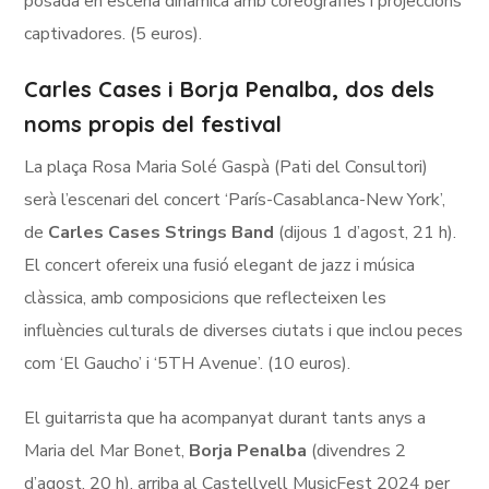
posada en escena dinàmica amb coreografies i projeccions
captivadores. (5 euros).
Carles Cases i Borja Penalba, dos dels
noms propis del festival
La plaça Rosa Maria Solé Gaspà (Pati del Consultori)
serà l’escenari del concert ‘París-Casablanca-New York’,
de
Carles Cases Strings Band
(dijous 1 d’agost, 21 h).
El concert ofereix una fusió elegant de jazz i música
clàssica, amb composicions que reflecteixen les
influències culturals de diverses ciutats i que inclou peces
com ‘El Gaucho’ i ‘5TH Avenue’. (10 euros).
El guitarrista que ha acompanyat durant tants anys a
Maria del Mar Bonet,
Borja Penalba
(divendres 2
d’agost, 20 h), arriba al Castellvell MusicFest 2024 per