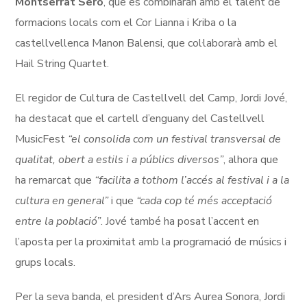
Montserrat Seró
, que es combinaran amb el talent de
formacions locals com el Cor Lianna i Kriba o la
castellvellenca Manon Balensi, que col·laborarà amb el
Hail String Quartet.
El regidor de Cultura de Castellvell del Camp, Jordi Jové,
ha destacat que el cartell d’enguany del Castellvell
MusicFest
“el consolida com un festival transversal de
qualitat, obert a estils i a públics diversos”
, alhora que
ha remarcat que
“facilita a tothom l’accés al festival i a la
cultura en general”
i que
“cada cop té més acceptació
entre la població”
. Jové també ha posat l’accent en
l’aposta per la proximitat amb la programació de músics i
grups locals.
Per la seva banda, el president d’Ars Aurea Sonora, Jordi