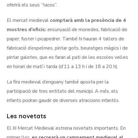
oferirà els seus “tacos”.
El mercat medieval
comptarà amb la presència de 4
mostres d’oficis:
encunyació de monedes, fabricació de
paper, fuster i picapedrer. També hi hauran 4 tallers de
fabricació d’espelmes, pintar gots, beuratges màgics i de
pintar galetes, que es faran al pati de les escoles velles
en horari de matí i tarda (d’11 a 13 h i de 18 a 20 h).
La fira medieval d’enguany també aposta per la
participació de tres entitats del municipi. A més, els
infants podran gaudir de diverses atraccions infantils.
Les novetats
El III Mercat Medieval estrena novetats importants. En
primer lloc,
es recrearà un campament medieval al