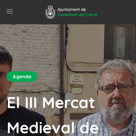
Agenda
El III Mercat
Medieval de