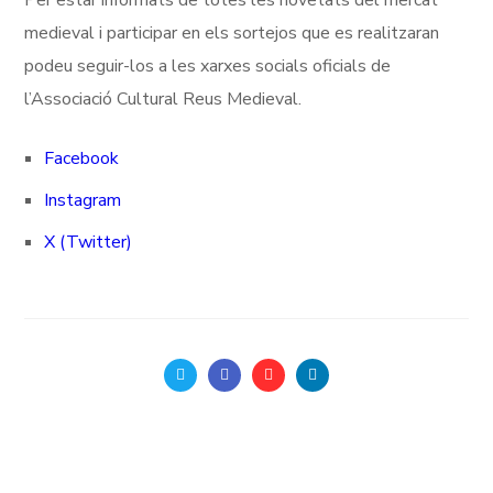
Per estar informats de totes les novetats del mercat
medieval i participar en els sortejos que es realitzaran
podeu seguir-los a les xarxes socials oficials de
l’Associació Cultural Reus Medieval.
Facebook
Instagram
X (Twitter)