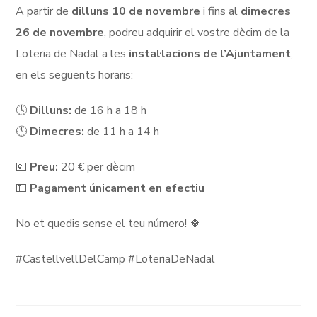
A partir de
dilluns 10 de novembre
i fins al
dimecres
26 de novembre
, podreu adquirir el vostre dècim de la
Loteria de Nadal a les
instal·lacions de l’Ajuntament
,
en els següents horaris:
🕓
Dilluns:
de 16 h a 18 h
🕚
Dimecres:
de 11 h a 14 h
💶
Preu:
20 € per dècim
💵
Pagament únicament en efectiu
No et quedis sense el teu número! 🍀
#CastellvellDelCamp #LoteriaDeNadal