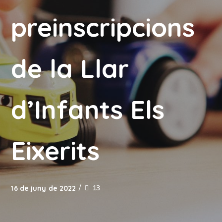
preinscripcions
de la Llar
d’Infants Els
Eixerits
13
16 de juny de 2022