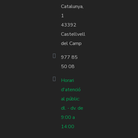
Catalunya,
1
43392
Castellvell
del Camp
977 85
50 08
Horari
d'atenció
al públic:
dl. - dv. de
9:00 a
14:00