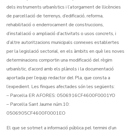
dels instruments urbanístics i l’atorgament de llicències
de parcel·lació de terrenys, d’edificació, reforma,
rehabilitació o enderrocament de construccions,
d’instal·lació o ampliació d’activitats o usos concrets, i
d’altre autoritzacions municipals connexes establertes
per la legislació sectorial, en els àmbits en què les noves
determinacions comportin una modificació del règim
urbanístic, d’acord amb els plànols i la documentació
aportada per l’equip redactor del Pla, que consta a
l’expedient. Les finques afectades són les següents:
– Parcel·la ER AFORES: 0506916CF4600F0001YO
– Parcel·la Sant Jaume núm.10:
0506905CF4600F0001EO
El que se sotmet a informació pública pel termini d’un